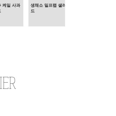
 케일 사과
생채소 밀프랩 샐러
드
드
IER