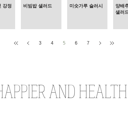
섯 강정
비빔밥 샐러드
미숫가루 슬러시
양배추
샐러
3
4
5
6
7
HAPPIER AND HEALTH