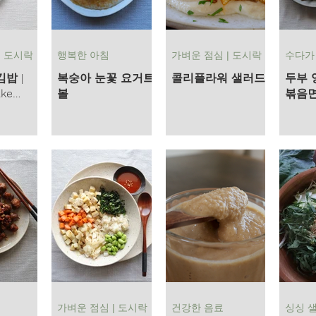
| 도시락
행복한 아침
가벼운 점심 | 도시락
수다가
밥 |
복숭아 눈꽃 요거트
콜리플라워 샐러드
두부 
ke
볼
볶음면 
's Vegan
Cabba
 home
Noodle
가벼운 점심 | 도시락
건강한 음료
싱싱 