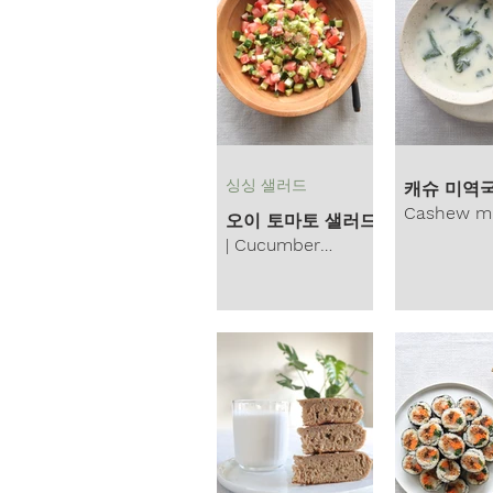
싱싱 샐러드
캐슈 미역국
Cashew mi
오이 토마토 샐러드
guk
| Cucumber
tomato salad