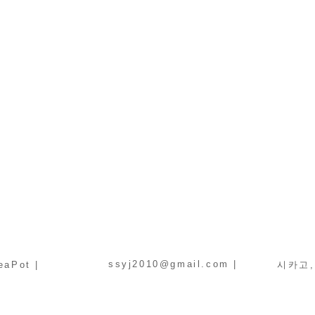
ssyj2010@gmail.com
|
aPot |
​시카고