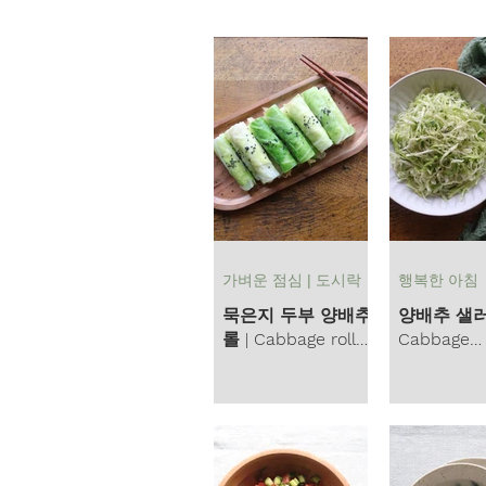
조금은 특별한 날
기본 양
행복한 삶 | LIFE
토마토
가벼운 점심 | 도시락
행복한 아침
묵은지 두부 양배추
양배추 샐러
롤 | Cabbage roll
Cabbage
with Tofu and
Cucumber 
Kimchi