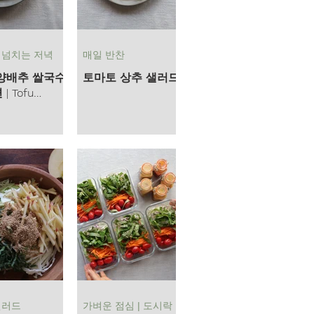
 넘치는 저녁
매일 반찬
양배추 쌀국수
토마토 상추 샐러드
| Tofu
ge Rice
 Stir Fry
샐러드
가벼운 점심 | 도시락