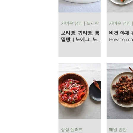
가벼운 점심 | 도시락
가벼운 점심 
보리빵, 귀리빵, 통
비건 야채 김
밀빵! | 노에그, 노버
How to ma
터, 노오븐 레시피 |
Trader Joe
Easy to make
Kimbap at
whole grain bread
in Vitamix
싱싱 샐러드
매일 반찬