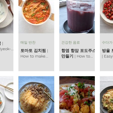
매일 반찬
건강한 음료
수다가
 |
yeok-
토마토 김치찜 |
항염 항암 포도주스
방울 
How to make
만들기 | How to
| Eas
tomato kimchi jjim
wash grapes and
Salad
making anti-
cancer, anti-
inflammatory
grape juice