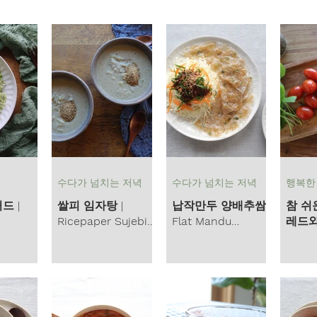
념들
싱싱 샐러드
샌드위치와 스낵
건강한 음료
두부
수다가 넘치는 저녁
수다가 넘치는 저녁
행복한
드 |
쌀피 임자탕 |
납작만두 양배추쌈 |
참 쉬
Ricepaper Sujebi
Flat Mandu
레드와 딥 |
Salad
Imja-Tang
Cabbage Ssam
Easy 
Spre