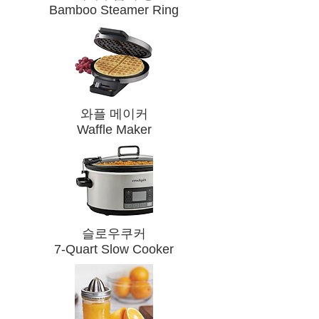
Bamboo Steamer Ring
​와플 메이커
Waffle Maker
슬로우쿠커
7-Quart Slow Cooker