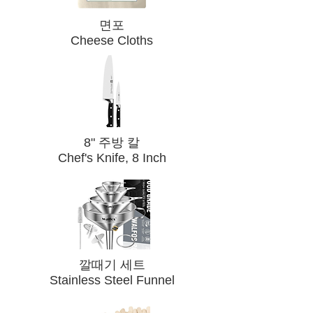
면포
Cheese Cloths
8" 주방 칼​
Chef's Knife, 8 Inch
​깔때기 세트
Stainless Steel Funnel