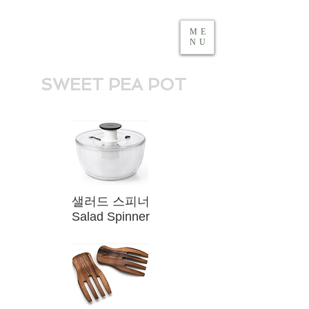
ME
NU
SWEET PEA POT
​샐러드 스피너
Salad Spinner