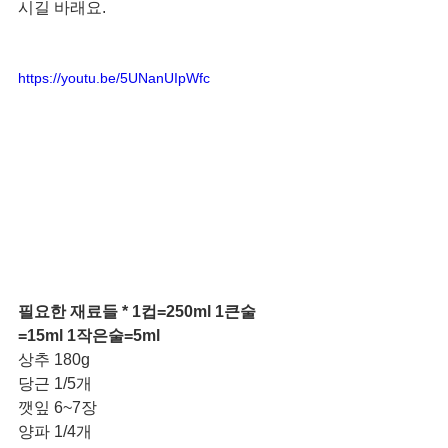
시길 바래요. 
https://youtu.be/5UNanUIpWfc
필요한 재료들 * 1컵=250ml 1큰술
=15ml 1작은술=5ml
상추 180g
당근 1/5개
깻잎 6~7장
양파 1/4개