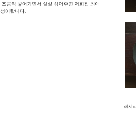
금 조금씩 넣어가면서 살살 섞어주면 저희집 최애 
완성이랍니다. 
레시피