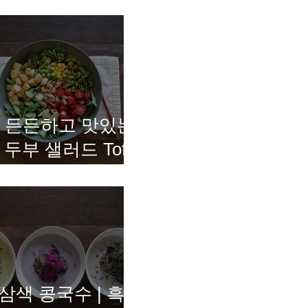
든든하고 맛있는
두부 샐러드 Tofu
Salad
삼색 콩국수 | 흑임