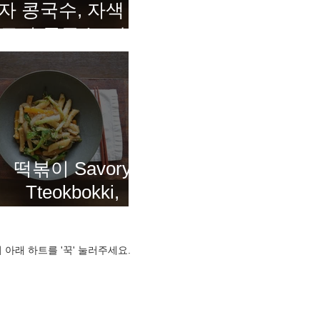
자 콩국수, 자색 고
구마 콩국수, 말차
콩국수 Three-
Color Kongguksu
떡볶이 Savory
Tteokbokki,
Korean rice cakes
in a rich, flavorful
 아래 하트를 '꾹' 눌러주세요.
sauce