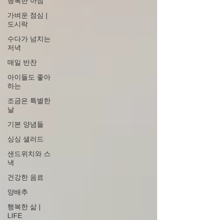
행복한 아침
가벼운 점심 |
도시락
수다가 넘치는
저녁
매일 반찬
아이들도 좋아
하는
조금은 특별한
날
기본 양념들
싱싱 샐러드
샌드위치와 스
낵
건강한 음료
양배추
행복한 삶 |
LIFE