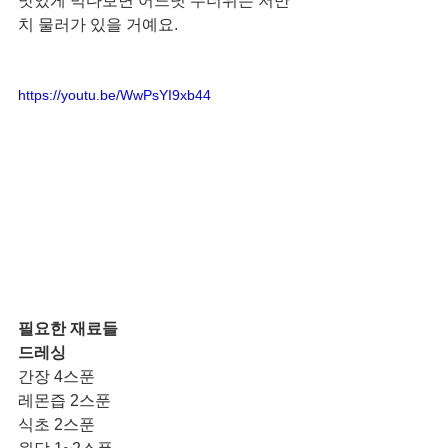
맛있게 먹다보면 어느덧 무더위는 저만
치 물러가 있을 거예요. 
https://youtu.be/WwPsYI9xb44
필요한 재료들 
드레싱
간장 4스푼
레몬즙 2스푼
식초 2스푼