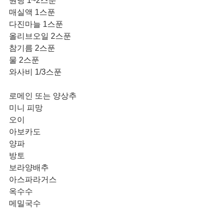
원당 1~2스푼
매실액 1스푼
다진마늘 1스푼
올리브오일 2스푼
참기름 2스푼
물 2스푼
와사비 1/3스푼
로메인 또는 양상추
미니 피망
오이
아보카도
양파
방토
보라양배추
아스파라거스
옥수수
메밀국수