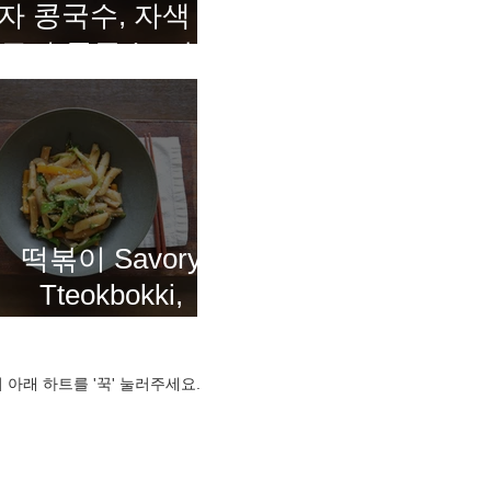
자 콩국수, 자색 고
구마 콩국수, 말차
콩국수 Three-
Color Kongguksu
떡볶이 Savory
Tteokbokki,
Korean rice cakes
in a rich, flavorful
 아래 하트를 '꾹' 눌러주세요.
sauce