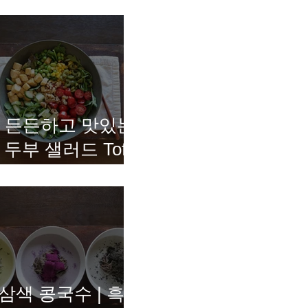
든든하고 맛있는
두부 샐러드 Tofu
Salad
삼색 콩국수 | 흑임