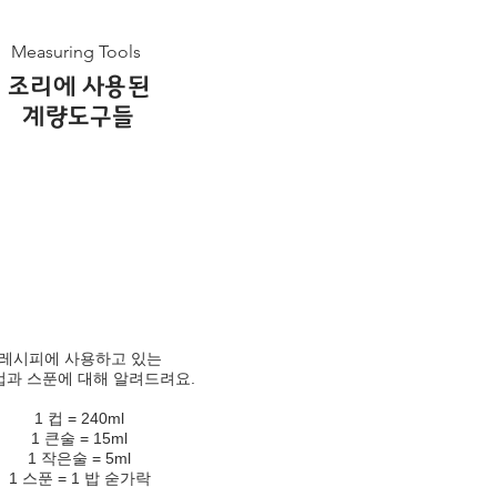
Measuring Tools
조리에 사용된
계량도구들
레시피에 사용하고 있는
과 스푼에 대해 알려드려요.
1 컵 = 240ml
1 큰술 = 15ml
1 작은술 = 5ml
1 스푼 = 1 밥 숟가락