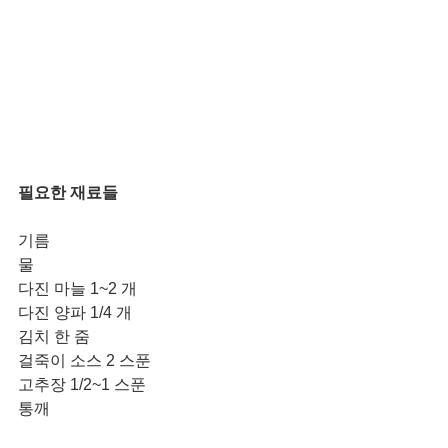
필요한 재료들
기름
물
다진 마늘 1~2 개
다진 양파 1/4 개
김치 한 줌 
걸죽이 소스 2 스푼
고추장 1/2~1 스푼
통깨