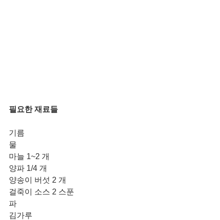
필요한 재료들
기름
물
마늘 1~2 개
양파 1/4 개
양송이 버섯 2 개
걸죽이 소스 2 스푼
파 
김가루 