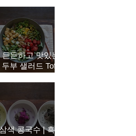
든든하고 맛있는
두부 샐러드 Tofu
Salad
삼색 콩국수 | 흑임