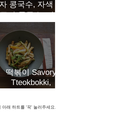
자 콩국수, 자색 고
구마 콩국수, 말차
콩국수 Three-
Color Kongguksu
떡볶이 Savory
Tteokbokki,
Korean rice cakes
in a rich, flavorful
 아래 하트를 '꾹' 눌러주세요.
sauce