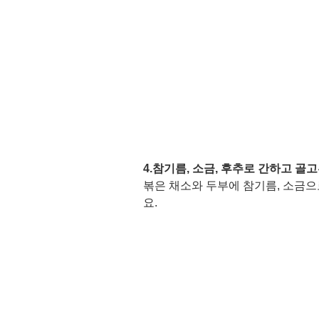
4.참기름, 소금, 후추로 간하고 골고
볶은 채소와 두부에 참기름, 소금으
요. 