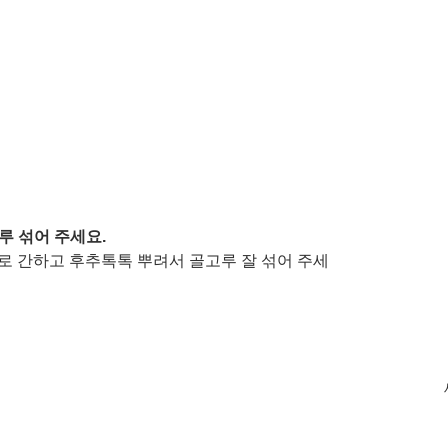
루 섞어 주세요. 
로 간하고 후추톡톡 뿌려서 골고루 잘 섞어 주세