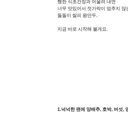
쨍한 식초간장과 어울려 내면
너무 맛있어서 젓가락이 멈추지 않는
돌돌이 쌀피 왕만두. 
지금 바로 시작해 볼게요. 
1.넉넉한 팬에 양배추, 호박, 버섯,