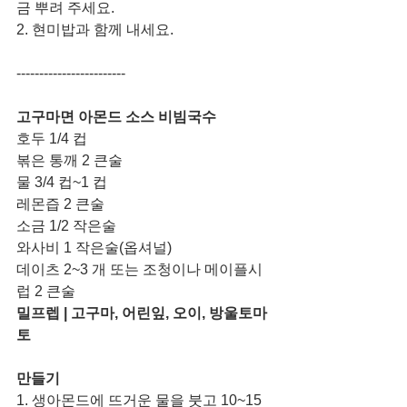
금 뿌려 주세요. 
2. 현미밥과 함께 내세요. 
------------------------
고구마면 아몬드 소스 비빔국수
호두 1/4 컵 
볶은 통깨 2 큰술
물 3/4 컵~1 컵
레몬즙 2 큰술
소금 1/2 작은술
와사비 1 작은술(옵셔널)
데이츠 2~3 개 또는 조청이나 메이플시
럽 2 큰술
밀프렙 | 고구마, 어린잎, 오이, 방울토마
토
만들기
1. 생아몬드에 뜨거운 물을 붓고 10~15