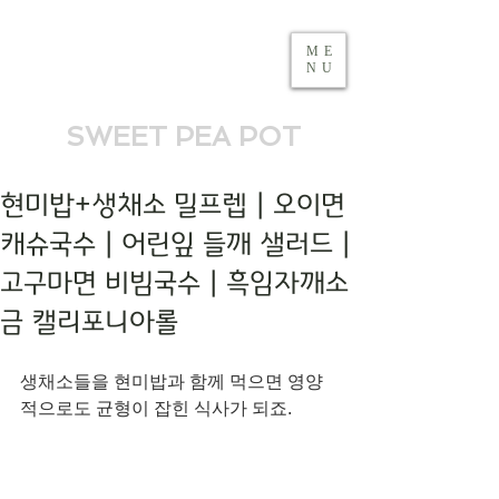
ME
NU
SWEET PEA POT
현미밥+생채소 밀프렙 | 오이면
캐슈국수 | 어린잎 들깨 샐러드 |
고구마면 비빔국수 | 흑임자깨소
금 캘리포니아롤
생채소들을 현미밥과 함께 먹으면 영양
적으로도 균형이 잡힌 식사가 되죠. 