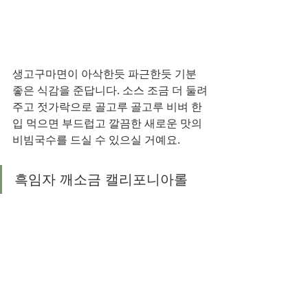
생고구마면이 아삭한듯 파근한듯 기분 
좋은 식감을 준답니다. 소스 조금 더 둘려
주고 젓가락으로 골고루 골고루 비벼 한 
입 먹으면 부드럽고 깔끔한 새로운 맛의 
비빔국수를 드실 수 있으실 거예요. 
흑임자 깨소금 캘리포니아롤