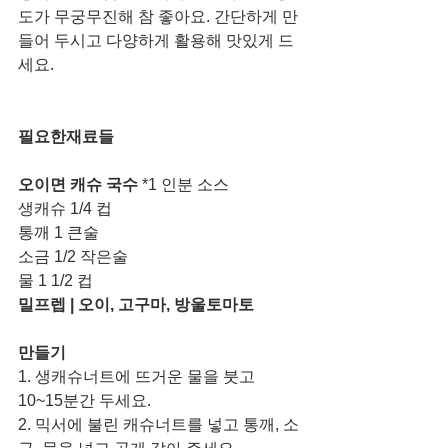
도가 무궁무진해 참 좋아요. 간단하게 만
들어 두시고 다양하게 활용해 맛있게 드
세요. 
필요한재료들 
오이면 캐슈 국수
 *1 인분 소스
생캐슈 1/4 컵
통깨 1 큰술
소금 1/2 작은술 
물 1 1/2 컵
밀프렙 | 오이, 고구마, 방울토마토
만들기
1. 생캐슈너트에 뜨거운 물을 붓고 
10~15분간 두세요.
2. 믹서에 불린 캐슈너트를 넣고 통깨, 소