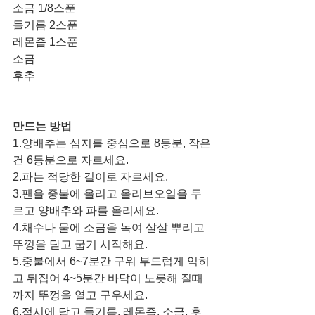
소금 1/8스푼
들기름 2스푼
레몬즙 1스푼
소금
후추
만드는 방법
1.양배추는 심지를 중심으로 8등분, 작은
건 6등분으로 자르세요.
2.파는 적당한 길이로 자르세요.
3.팬을 중불에 올리고 올리브오일을 두
르고 양배추와 파를 올리세요.
4.채수나 물에 소금을 녹여 살살 뿌리고 
뚜껑을 닫고 굽기 시작해요.
5.중불에서 6~7분간 구워 부드럽게 익히
고 뒤집어 4~5분간 바닥이 노릇해 질때
까지 뚜껑을 열고 구우세요.
6.접시에 담고 들기름, 레몬즙, 소금, 후