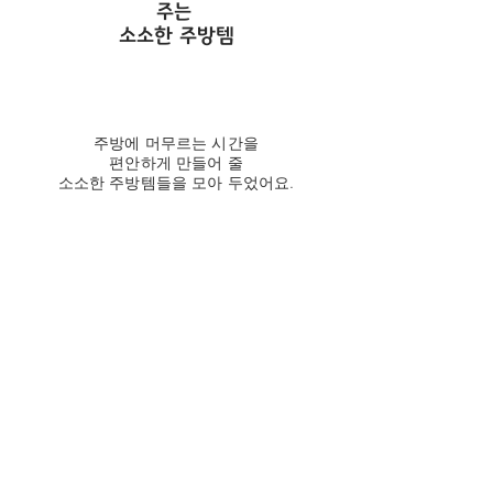
주는
소소한 주방템
주방에 머무르는 시간을
편안하게 만들어 줄
소소한 주방템들을 모아 두었어요.
다양한 레시피를 손쉽게 완성시켜 줄 스
타일리쉬한 주방용품을
주방용품 | shop 에서 만나보세요.
Pantry Essentials
자연밥상을
위한