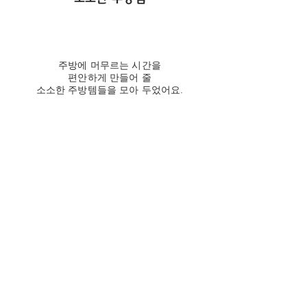
주방에 머무르는 시간을
편안하게 만들어 줄
소소한 주방템들을 모아 두었어요.
다양한 레시피를 손쉽게 완성시켜 줄 스
타일리쉬한 주방용품을
주방용품 | shop 에서 만나보세요.
Pantry Essentials
자연밥상을
위한
건강한 식재
료