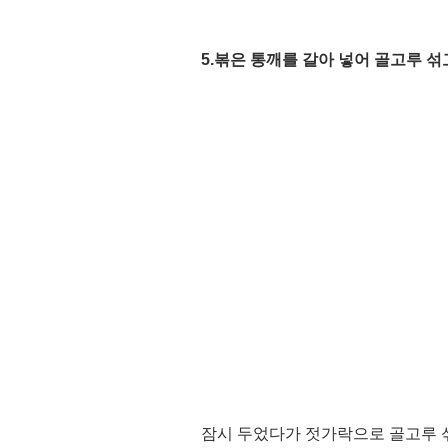
5.볶은 통깨를 갈아 넣어 골고루 섞
잠시 두었다가 젓가락으로 골고루 섞