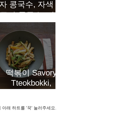
자 콩국수, 자색 고
구마 콩국수, 말차
콩국수 Three-
Color Kongguksu
떡볶이 Savory
Tteokbokki,
Korean rice cakes
in a rich, flavorful
 아래 하트를 '꾹' 눌러주세요.
sauce