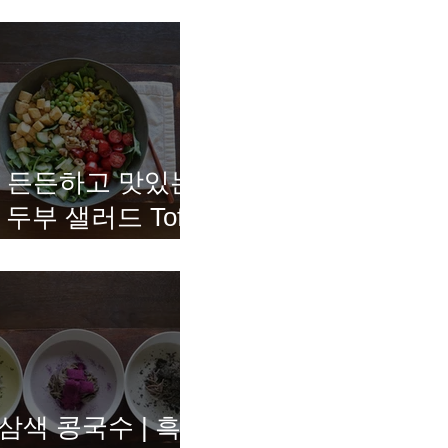
든든하고 맛있는
두부 샐러드 Tofu
Salad
삼색 콩국수 | 흑임