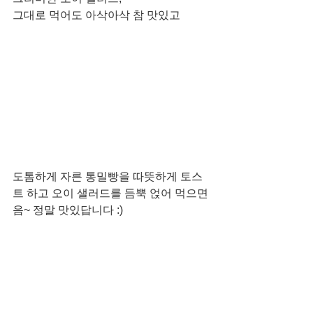
그대로 먹어도 아삭아삭 참 맛있고
도톰하게 자른 통밀빵을 따뜻하게 토스
트 하고 오이 샐러드를 듬뿍 얹어 먹으면 
음~ 정말 맛있답니다 :)