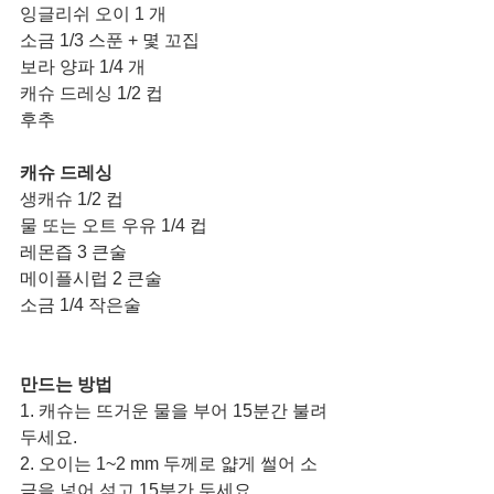
잉글리쉬 오이 1 개
소금 1/3 스푼 + 몇 꼬집 
보라 양파 1/4 개
캐슈 드레싱 1/2 컵
후추
캐슈 드레싱
생캐슈 1/2 컵
물 또는 오트 우유 1/4 컵
레몬즙 3 큰술
메이플시럽 2 큰술
소금 1/4 작은술
만드는 방법
1. 캐슈는 뜨거운 물을 부어 15분간 불려 
두세요.
2. 오이는 1~2 mm 두께로 얇게 썰어 소
금을 넣어 섞고 15분간 두세요.  