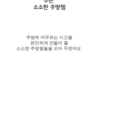
주는
소소한 주방템
주방에 머무르는 시간을
편안하게 만들어 줄
소소한 주방템들을 모아 두었어요.
다양한 레시피를 손쉽게 완성시켜 줄 스
타일리쉬한 주방용품을
주방용품 | shop 에서 만나보세요.
Pantry Essentials
자연밥상을
위한
건강한 식재