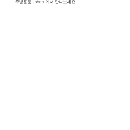
주방용품 | shop 에서 만나보세요.
Pantry Essentials
자연밥상을
위한
건강한 식재
료
단순한 조리법으로
건강하고 맛있는 식탁을 완성시켜 줄
건강한 식재료들을 모아 두었어요.
자연과 가장 가까운 식탁을 위한
다양한 식재료들을