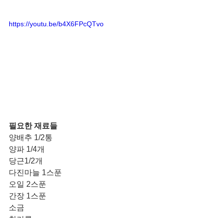
https://youtu.be/b4X6FPcQTvo
필요한 재료들 
양배추 1/2통
양파 1/4개
당근1/2개
다진마늘 1스푼
오일 2스푼
간장 1스푼
소금