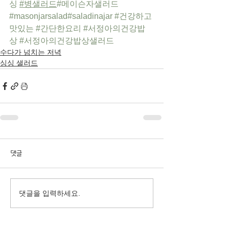
싱
#병샐러드
#메이슨자샐러드
#masonjarsalad
#saladinajar
#건강하고
맛있는
#간단한요리
#서정아의건강밥
상
#서정아의건강밥상샐러드
수다가 넘치는 저녁
싱싱 샐러드
댓글
댓글을 입력하세요.