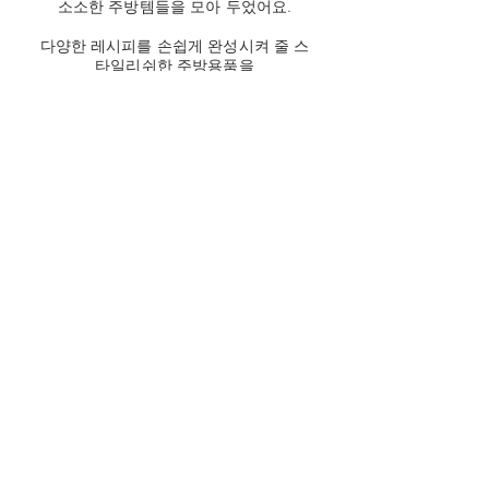
소소한 주방템들을 모아 두었어요.
다양한 레시피를 손쉽게 완성시켜 줄 스
타일리쉬한 주방용품을
주방용품 | shop 에서 만나보세요.
Pantry Essentials
자연밥상을
위한
건강한 식재
료
단순한 조리법으로