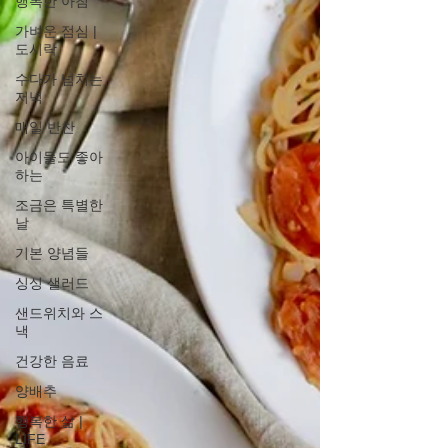
행복한 아침
가벼운 점심 |
도시락
수다가 넘치는
저녁
매일 반찬
아이들도 좋아
하는
조금은 특별한
날
기본 양념들
싱싱 샐러드
샌드위치와 스
낵
건강한 음료
양배추
행복한 삶 |
LIFE